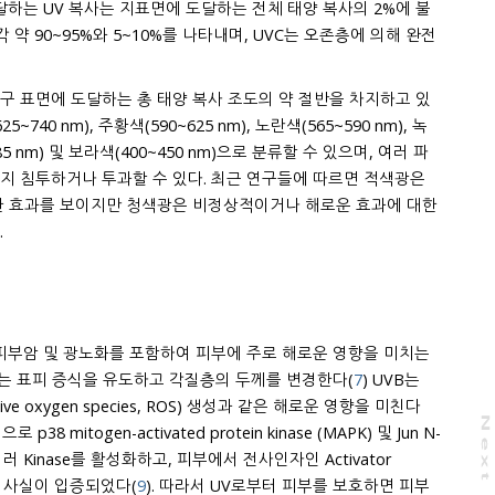
 지표면에 도달하는 전체 태양 복사의 2%에 불
나타내며, UVC는 오존층에 의해 완전
 지구 표면에 도달하는 총 태양 복사 조도의 약 절반을 차지하고 있
85 nm) 및 보라색(400~450 nm)으로 분류할 수 있으며, 여러 파
지 침투하거나 투과할 수 있다. 최근 연구들에 따르면 적색광은
 비정상적이거나 해로운 효과에 대한
.
, 피부암 및 광노화를 포함하여 피부에 주로 해로운 영향을 미치는
VA는 표피 증식을 유도하고 각질층의 두께를 변경한다(
7
) UVB는
생성과 같은 해로운 영향을 미친다
N
e
x
t
a
g
protein 1 (AP-1)을 자극한다는 사실이 입증되었다(
9
). 따라서 UV로부터 피부를 보호하면 피부