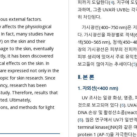
피까지 도달한다(
4
). 지구에 도달하는 UV 복사는
과하며, 그중 UVA와 UVB는 각각 약 90~95%와 5~10%를 
히 차단된다.
ious external factors.
he physiological
가시광선(400~750 nm)은
e
다. 가시광선을 파장별로 적색(625~740 nm), 주황색(590~625 nm), 노란색(565~590 nm), 녹
색(500~565 nm), 청색(450~4
장의 가시광선은 피부의 진피까
피부 생리에 있어서 주로 유익한 효과를 보이지만 청색광은
보고들이 많아지는 추세이다(
5
)
Ⅱ. 본 론
 research. Since
1. 자외선(<400 nm)
UV 조사는 일광 화상, 염증
것으로 보고되어 있다 (
6
). U
DNA 손상 및 활성산소종(reactive oxygen species, ROS) 
(
8
). 많은 연구에서 UV가 일반적으로 p38 mitogen-activated protein kinase (MAPK) 및 Jun N-
terminal kinase(JNK)와 같은 여러 Kinase를 활성화하고, 피부에서 전사인자인 Activator