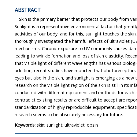
ABSTRACT
Skin is the primary barrier that protects our body from var
Sunlight is a representative environmental factor that greatly affects t
activities of our body, and for this, sunlight touches the skin. In fact, many studies hav
thoroughly investigated the harmful effects of ultraviolet (UV) on the skin and their
mechanisms. Chronic exposure to UV commonly causes damage to the skin, eventually
leading to wrinkle formation and loss of skin elasticity. Recently, it has been discovered
that visible light of different wavelengths has various biological effects on the skin. In
addition, recent studies have reported that photoreceptors are expressed not only in the
eyes but also in the skin, and sunlight is emerging as a new topic for skin
research on the visible light region of the skin is still in its infancy, research has been
conducted with different equipment and methods for each study. Therefore, results that
contradict existing results or are difficult to accept are reported. Ultimately,
standardization of highly reproducible equipment, specifications, and methods for light
research seems to be absolutely necessary for future.
Keywords:
skin; sunlight; ultraviolet; opsin