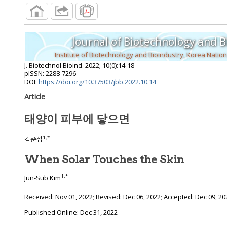
Journal of Biotechnology and B
J. Biotechnol Bioind.
2022
;
10
(
0
):
14
-
18
pISSN: 2288-7296
DOI:
https://doi.org/10.37503/jbb.2022.10.14
Article
태양이 피부에 닿으면
1
,
*
김준섭
When Solar Touches the Skin
1
,
*
Jun-Sub Kim
Received:
Nov 01, 2022
; Revised:
Dec 06, 2022
; Accepted:
Dec 09, 20
Published Online: Dec 31, 2022