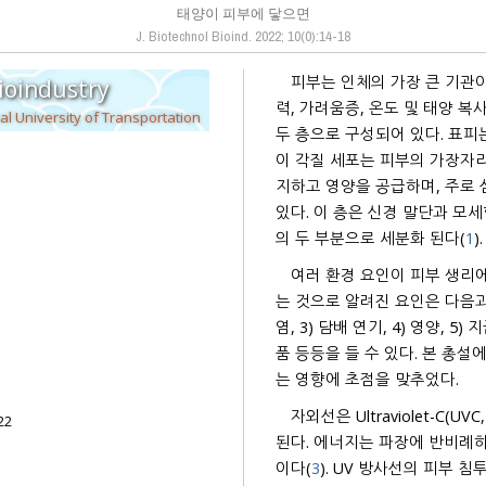
태양이 피부에 닿으면
J. Biotechnol Bioind.
2022
;
10
(
0
):
14
-
18
피부는 인체의 가장 큰 기관이
ioindustry
력, 가려움증, 온도 및 태양 복사에 민감하다. 피부는 
Institute of Biotechnology and Bioindustry, Korea National University of Transportation
두 층으로 구성되어 있다. 표피
이 각질 세포는 피부의 가장자리로 이동하여 외피의 다양한 층으로 분화한다. 진피는 표피를 지
지하고 영양을 공급하며, 주로 섬유아세포,
있다. 이 층은 신경 말단과 모
의 두 부분으로 세분화 된다(
1
).
여러 환경 요인이 피부 생리
는 것으로 알려진 요인은 다음과
염, 3) 담배 연기, 4) 영양, 5) 지금까지 알려지지 않은 기타 요인 스트레스, 수면부족, 체온, 화장
품 등등을 들 수 있다. 본 총설에서는 이러한 요소 
는 영향에 초점을 맞추었다.
자외선은 Ultraviolet-C(UVC, 100~280 
22
된다. 에너지는 파장에 반비례하기
이다(
3
). UV 방사선의 피부 침투력은 파장에