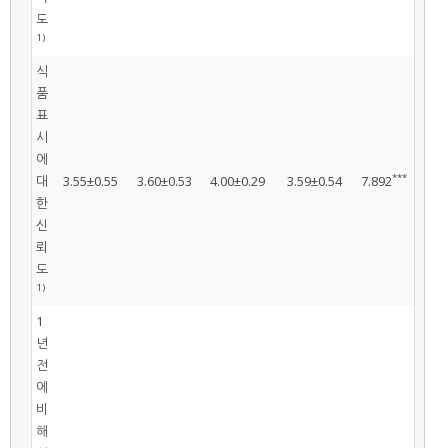
도
1)
식
품
표
시
에
***
대
3.55±0.55
3.60±0.53
4.00±0.29
3.59±0.54
7.892
한
신
뢰
도
1)
1
년
전
에
비
해