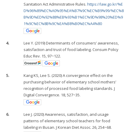
Sanitation Act Administrative Rules.
https://law.go.kr/%E
D%96%89%EC%A0%95%EA%B7%9C%EC%B9%99/%EC%8
B%9D%ED%92%88%EB%93%B1%EC%9D%98%20%ED%9
1%9C%EC%8B%9C%EA%B8%B0%EC%A4%80
4.
Lee Y. (2019) Determinants of consumers’ awareness,
satisfaction and trust of food labeling. Consum Policy
Educ Rev. 15, 97~122.
5.
Kang KS, Lee S. (2020) A convergence effect on the
purchasing behavior of elementary school mothers’
recognition of processed food labeling standards. J
Digital Convergence. 18, 527~35.
6.
Lee J. (2020) Awareness, satisfaction, and usage
patterns of elementary school teachers for food
labeling in Busan. J Korean Diet Assoc. 26, 254~68.