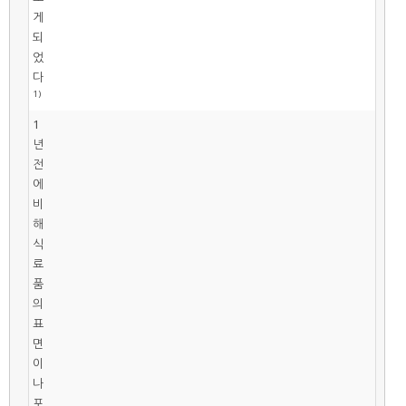
게
되
었
다
1)
1
년
전
에
비
해
식
료
품
의
표
면
이
나
포