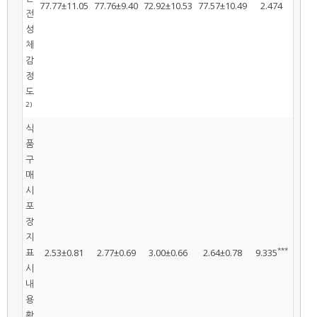
77.77±11.05
77.76±9.40
72.92±10.53
77.57±10.49
2.474
전
성
체
감
정
도
2)
식
품
구
매
시
포
장
지
***
표
2.53±0.81
2.77±0.69
3.00±0.66
2.64±0.78
9.335
시
내
용
확