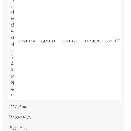
품
기
능
성
표
시
***
3.19±0.69
3.42±0.60
3.67±0.76
3.67±0.76
12.468
제
품
구
입
의
향
여
부
1)
1)
5점 척도.
2)
100점 만점.
3)
3점 척도.