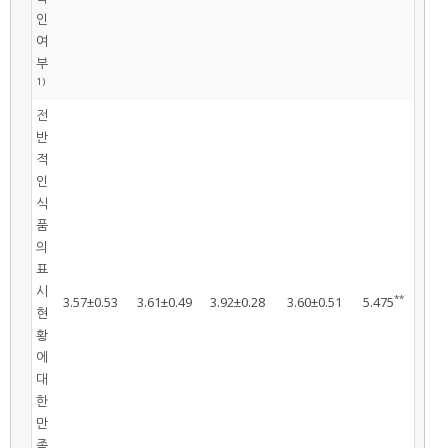
인
여
부
1)
전
반
적
인
식
품
의
표
시
**
3.57±0.53
3.61±0.49
3.92±0.28
3.60±0.51
5.475
현
황
에
대
한
만
족