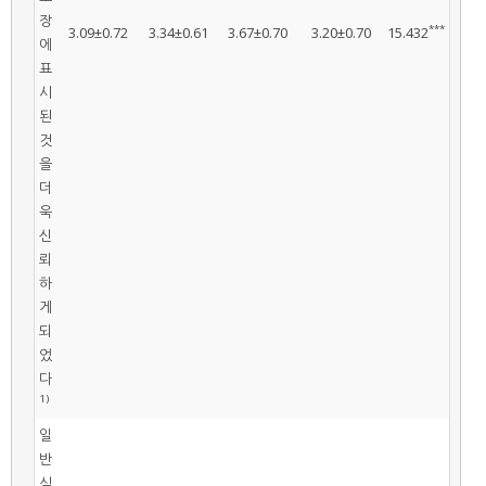
장
***
3.09±0.72
3.34±0.61
3.67±0.70
3.20±0.70
15.432
에
표
시
된
것
을
더
욱
신
뢰
하
게
되
었
다
1)
일
반
식