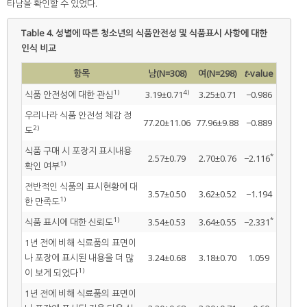
타남을 확인할 수 있었다.
Table 4.
성별에 따른 청소년의 식품안전성 및 식품표시 사항에 대한
인식 비교
항목
남(N=308)
여(N=298)
t
-value
1)
4)
식품 안전성에 대한 관심
3.19±0.71
3.25±0.71
−0.986
우리나라 식품 안전성 체감 정
77.20±11.06
77.96±9.88
−0.889
2)
도
식품 구매 시 포장지 표시내용
*
2.57±0.79
2.70±0.76
−2.116
1)
확인 여부
전반적인 식품의 표시현황에 대
3.57±0.50
3.62±0.52
−1.194
1)
한 만족도
1)
*
식품 표시에 대한 신뢰도
3.54±0.53
3.64±0.55
−2.331
1년 전에 비해 식료품의 표면이
나 포장에 표시된 내용을 더 많
3.24±0.68
3.18±0.70
1.059
1)
이 보게 되었다
1년 전에 비해 식료품의 표면이