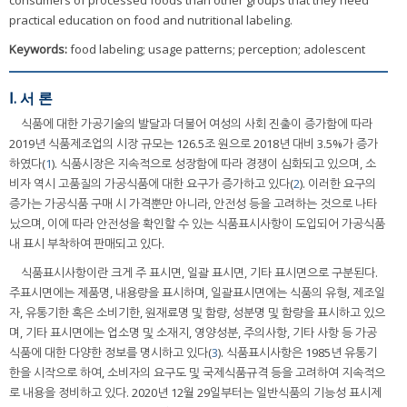
consumers of processed foods than other groups that they need
practical education on food and nutritional labeling.
Keywords:
food labeling; usage patterns; perception; adolescent
Ⅰ. 서 론
식품에 대한 가공기술의 발달과 더불어 여성의 사회 진출이 증가함에 따라
2019년 식품제조업의 시장 규모는 126.5조 원으로 2018년 대비 3.5%가 증가
하였다(
1
). 식품시장은 지속적으로 성장함에 따라 경쟁이 심화되고 있으며, 소
비자 역시 고품질의 가공식품에 대한 요구가 증가하고 있다(
2
). 이러한 요구의
증가는 가공식품 구매 시 가격뿐만 아니라, 안전성 등을 고려하는 것으로 나타
났으며, 이에 따라 안전성을 확인할 수 있는 식품표시사항이 도입되어 가공식품
내 표시 부착하여 판매되고 있다.
식품표시사항이란 크게 주 표시면, 일괄 표시면, 기타 표시면으로 구분된다.
주표시면에는 제품명, 내용량을 표시하며, 일괄표시면에는 식품의 유형, 제조일
자, 유통기한 혹은 소비기한, 원재료명 및 함량, 성분명 및 함량을 표시하고 있으
며, 기타 표시면에는 업소명 및 소재지, 영양성분, 주의사항, 기타 사항 등 가공
식품에 대한 다양한 정보를 명시하고 있다(
3
). 식품표시사항은 1985년 유통기
한을 시작으로 하여, 소비자의 요구도 및 국제식품규격 등을 고려하여 지속적으
로 내용을 정비하고 있다. 2020년 12월 29일부터는 일반식품의 기능성 표시제