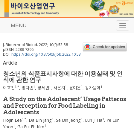
MENU
T
o
g
g
J. Biotechnol Bioind.
2022
;
10
(
0
):
53
-
58
l
pISSN: 2288-7296
e
DOI:
https://doi.org/10.37503/jbb.2022.10.53
n
Article
a
v
청소년의 식품표시사항에 대한 이용실태 및 인
i
식에 관한 연구
g
a
1
,
*
1
1
1
1
1
이호진
,
장다빈
,
정세빈
,
하은지
,
윤예은
,
김가을에
t
i
A Study on the Adolescent’ Usage Patterns
o
and Perception for Food Labeling in
n
Adolescents
1
,
*
1
1
1
Hojin Lee
,
Da Bin Jang
,
Se Bin Jeong
,
Eun Ji Ha
,
Ye Eun
1
1
Yoon
,
Ga Eul Eh Kim