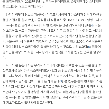
를 도입하였으며, 2023년 1월 1일부터는 단계적으로 유통기한 대신 소비기한
을 표시하는 것으로 변경되었다.
하지만 이렇게 정보를 제공하는 식품표시사항에 대한 소비자 인식에 대한 선
행연구 결과를 살펴보면, 가공식품 내 식품표시 중 HACCP, GMO, 영양표시, 기
타 표시사항인 알레르기 표시에 대한 인지도는 낮은 것으로 나타났다(
4
). 더불
어 초등학교 부모는 가공식품 구매 시 표시기준 중 유통기한, 사용원료, 식품첨
가물을 가장 중요하게 인식하는 것으로 나타났다(
5
). 하지만 일부 선행연구 결
과, 식품 구매 시 식품표시 확인도의 경우 5점 만점에 평균 2.09점으로 식품표시
사항에 대해 일부 소비자들은 잘 확인하지 않는 것으로 나타났으며(
6
), 더불어
청소년을 대상으로 식품표시사항에 대한 인식을 조사한 연구는 전무한 실정이
다.
따라서 본 논문에서는 우리나라 소비자 전체를 대표할 수 있는 표본 설정 후
설문조사를 실시한 식품소비행태조사 결과 중 청소년의 식품 안전성 및 가공식
품 표시사항에 대한 이용실태 및 인식을 살펴보고자 한다. 청소년의 경우, 타 집
단에 비해 가공식품 섭취 비율이 높기 때문에(
7
), 본 연구를 통해 청소년의 식품
안전성과 식품표시사항에 대한 요구도를 파악하고, 향후 식품표시제 정비 시 청
소년의 요구도에 대한 방향을 제시하고자 한다. 더불어 본 연구를 통해 청소년
대상 표시사항 및 영양성분표에 대한 실질적인 교육으로 이루어질 수 있는 정책
에 기초자료로서 밑받침이 되고자 한다.