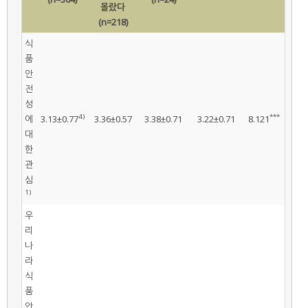
몰랐다
(n=218)
식
품
안
전
성
4)
***
에
3.13±0.77
3.36±0.57
3.38±0.71
3.22±0.71
8.121
대
한
관
심
1)
우
리
나
라
식
품
안