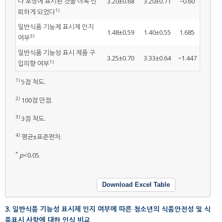
나 포장에 표시된 것을 더욱 신
3.20±0.68
3.20±0.71
−0.60
1)
뢰하게 되었다
일반식품 기능제 표시제 인지
1.48±0.59
1.40±0.55
1.685
3)
여부
일반식품 기능성 표시 제품 구
3.25±0.70
3.33±0.64
−1.447
1)
입의향 여부
1)
5점 척도.
2)
100점 만점.
3)
3점 척도.
4)
평균±표준편차.
*
p
<0.05.
Download Excel Table
3. 일반식품 기능성 표시제 인지 여부에 따른 청소년의 식품안전성 및 식
품표시 사항에 대한 인식 비교