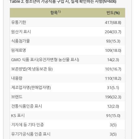
Table 2.
청소년이 가공식품 구입 시, 실제 확인하는 사항(N=606)
1)
항목
빈도(%)
유통기한
417(68.8)
원산지 표시
204(33.7)
식품첨가물
93(15.3)
원재료명
109(18.0)
GMO 식품 표시(유전자변형 농산물 표시)
14(2.3)
보존방법(예:냉동보관 등)
101(16.7)
내용량
110(18.2)
제조업자명(판매업자명)
31(5.1)
브랜드
196(32.3)
전통식품인증 표시
12(2.0)
KS 표시
91(15.0)
지자체 등 기타 인증
3(5)
유기가공식품 인증 표시
3(5)