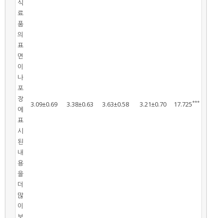
식
료
품
의
표
면
이
나
포
장
***
3.09±0.69
3.38±0.63
3.63±0.58
3.21±0.70
17.725
에
표
시
된
내
용
을
더
많
이
보