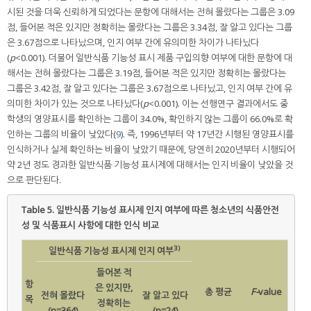
시된 것을 더욱 신뢰하게 되었다는 문항에 대해서는 전혀 몰랐다는 그룹은 3.09
점, 들어본 적은 있지만 정확히는 몰랐다는 그룹은 3.34점, 잘 알고 있다는 그룹
은 3.67점으로 나타났으며, 인지 여부 간에 유의미한 차이가 나타났다
(
p
<0.001). 더불어 일반식품 기능성 표시 제품 구입의향 여부에 대한 문항에 대
해서는 전혀 몰랐다는 그룹은 3.19점, 들어본 적은 있지만 정확히는 몰랐다는
그룹은 3.42점, 잘 알고 있다는 그룹은 3.67점으로 나타났고, 인지 여부 간에 유
의미한 차이가 있는 것으로 나타났다(
p
<0.001). 이는 선행연구 결과에서도 중
학생의 영양표시를 확인하는 그룹이 34.0%, 확인하지 않는 그룹이 66.0%로 확
인하는 그룹의 비율이 낮았다(
9
). 즉, 1996년부터 약 17년간 시행된 영양표시를
인식하거나 실제 확인하는 비율이 낮았기 때문에, 당연히 2020년부터 시행되어
약 2년 정도 경과한 일반식품 기능성 표시제에 대해서는 인지 비율이 낮았을 것
으로 판단된다.
Table 5.
일반식품 기능성 표시제 인지 여부에 따른 청소년의 식품안전
성 및 식품표시 사항에 대한 인식 비교
3)
일반식품 기능성 표시제 인지 여부
들어본 적
항
은 있지만,
총 평균
F-
value
전혀 몰랐다
잘 알고 있다
목
정확히는
(n=364)
(n=24)